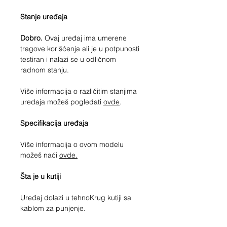
Stanje uređaja
Dobro.
Ovaj uređaj ima umerene
tragove korišćenja ali je u potpunosti
testiran i nalazi se u odličnom
radnom stanju.
Više informacija o različitim stanjima
uređaja možeš pogledati
ovde
.
Specifikacija uređaja
Više informacija o ovom modelu
možeš naći
ovde.
Šta je u kutiji
Uređaj dolazi u tehnoKrug kutiji sa
kablom za punjenje.