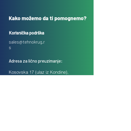
Kako možemo da ti pomognemo?
Korisnička podrška
sales@tehnokrug.r
s
Adresa za lično preuzimanje:
Kosovska 17 (ulaz iz Kondine),
Beograd, Srbija
O nama
Kontakt
Česta pitanja