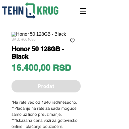
SKU: #001035
Honor 50 128GB -
Black
Price
16.400,00 RSD
Prodat
*Na rate već od 1640 rsd/mesečno.
**Plaćanje na rate za sada moguće
samo uz lično preuzimanje.
***Iskazana cena važi za gotovinsko,
online i plaćanje pouzećem.