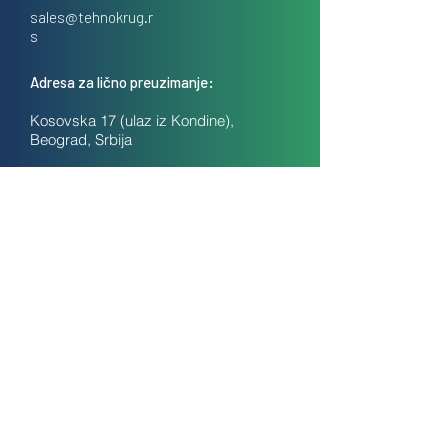
sales@tehnokrug.r
s
Adresa za lično preuzimanje:
Kosovska 17 (ulaz iz Kondine),
Beograd, Srbija
O nama
Kontakt
Česta pitanja
Uslovi prodaje na daljinu
Politika privatnosti
Kolačići (cookies)
Blog