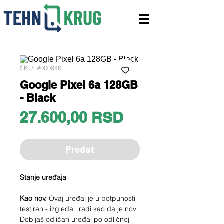
SKU: #000946
Google Pixel 6a 128GB
- Black
Price
27.600,00 RSD
Prodat
Stanje uređaja
Kao nov.
Ovaj uređaj je u potpunosti
testiran - izgleda i radi kao da je nov.
Dobijaš odličan uređaj po odličnoj