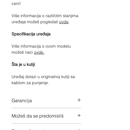
ceni!
Više informacija o različitim stanjima
uređaja možeš pogledati
ovde
.
Specifikacija uređaja
Više informacija o ovom modelu
možeš naći
ovde.
Šta je u kutiji
Uređaj dolazi u originalnoj kutiji sa
kablom za punjenje.
Garancija
12 meseci garancije na ceo uređaj
Možeš da se predomisliš
Imaš 14 dana da vratiš uređaj ukoliko