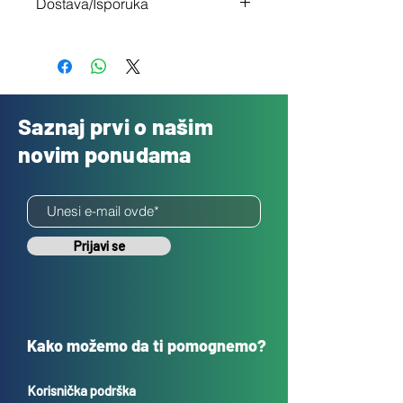
Dostava/Isporuka
nisi zadovoljan
Besplatno
Saznaj prvi o našim
novim ponudama
Prijavi se
Kako možemo da ti pomognemo?
Korisnička podrška