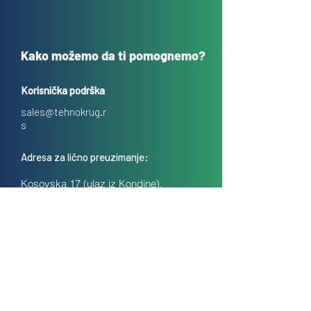
Kako možemo da ti pomognemo?
Korisnička podrška
sales@tehnokrug.r
s
Adresa za lično preuzimanje:
Kosovska 17 (ulaz iz Kondine),
Beograd, Srbija
O nama
Kontakt
Česta pitanja