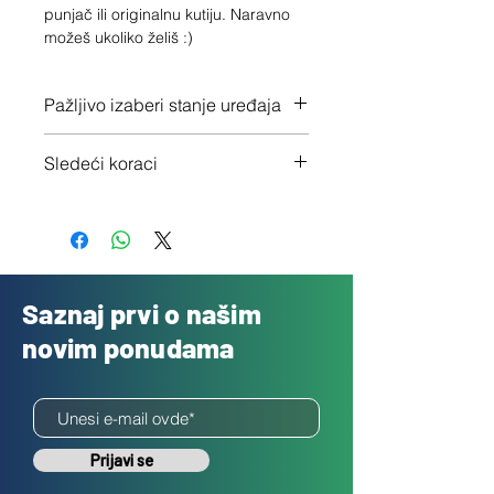
punjač ili originalnu kutiju. Naravno 
možeš ukoliko želiš :)
Pažljivo izaberi stanje uređaja
Proveri tačno stanje ovde
Sledeći koraci
1 - Potvrdi porudžbinu klikom na
"Dalje"
2 - Pošalji besplatno svoj uređaj
3 - Uplatićemo ti novac isti dan
Saznaj prvi o našim
novim ponudama
Prijavi se