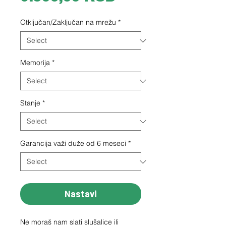
Otključan/Zaključan na mrežu
*
Memorija
*
Stanje
*
Garancija važi duže od 6 meseci
*
Nastavi
Ne moraš nam slati slušalice ili 