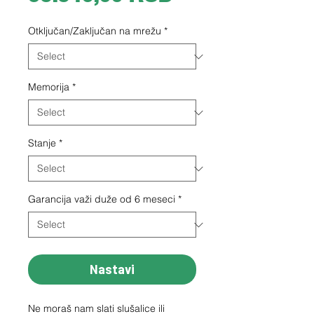
Otključan/Zaključan na mrežu
*
Memorija
*
Stanje
*
Garancija važi duže od 6 meseci
*
Nastavi
Ne moraš nam slati slušalice ili 