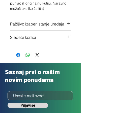
punjač ili originalnu kutiju. Naravno 
možeš ukoliko želiš :)
Pažljivo izaberi stanje uređaja
Proveri tačno stanje ovde
Sledeći koraci
1 - Potvrdi porudžbinu klikom na
"Dalje"
2 - Pošalji besplatno svoj uređaj
3 - Uplatićemo ti novac isti dan
Saznaj prvi o našim
novim ponudama
Prijavi se