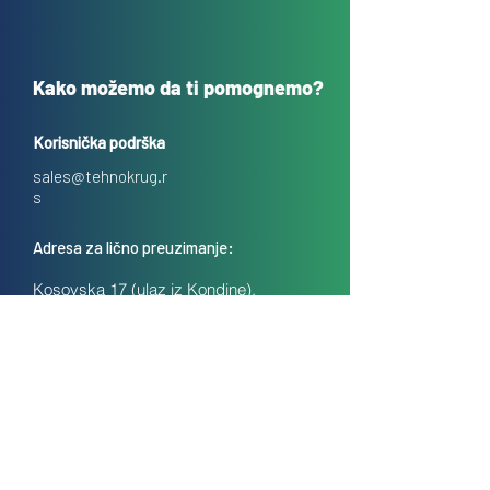
Kako možemo da ti pomognemo?
Korisnička podrška
sales@tehnokrug.r
s
Adresa za lično preuzimanje:
Kosovska 17 (ulaz iz Kondine),
Beograd, Srbija
O nama
Kontakt
Česta pitanja