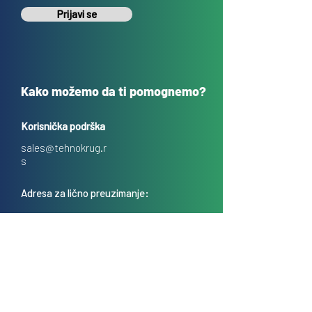
Prijavi se
Kako možemo da ti pomognemo?
Korisnička podrška
sales@tehnokrug.r
s
Adresa za lično preuzimanje:
Kosovska 17 (ulaz iz Kondine),
Beograd, Srbija
O nama
Kontakt