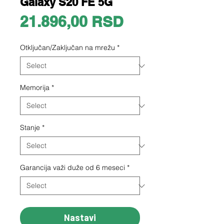
Galaxy S20 FE 5G
Price
21.896,00 RSD
Otključan/Zaključan na mrežu
*
Memorija
*
Stanje
*
Garancija važi duže od 6 meseci
*
Nastavi