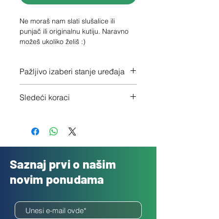
Ne moraš nam slati slušalice ili 
punjač ili originalnu kutiju. Naravno 
možeš ukoliko želiš :)
Pažljivo izaberi stanje uređaja
Proveri tačno stanje ovde
Sledeći koraci
1 - Potvrdi porudžbinu klikom na
"Dalje"
2 - Pošalji besplatno svoj uređaj
3 - Uplatićemo ti novac isti dan
Saznaj prvi o našim
novim ponudama