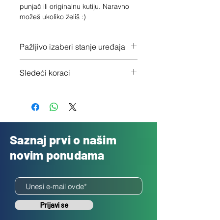
punjač ili originalnu kutiju. Naravno 
možeš ukoliko želiš :)
Pažljivo izaberi stanje uređaja
Proveri tačno stanje ovde
Sledeći koraci
1 - Potvrdi porudžbinu klikom na
"Dalje"
2 - Pošalji besplatno svoj uređaj
3 - Uplatićemo ti novac isti dan
Saznaj prvi o našim
novim ponudama
Prijavi se