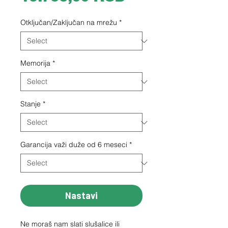
Otključan/Zaključan na mrežu
*
Memorija
*
Stanje
*
Garancija važi duže od 6 meseci
*
Nastavi
Ne moraš nam slati slušalice ili 