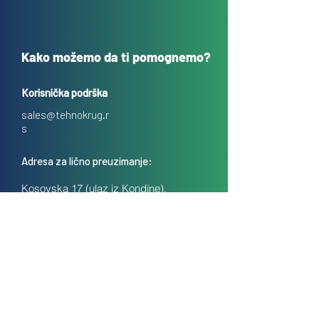
Kako možemo da ti pomognemo?
Korisnička podrška
sales@tehnokrug.r
s
Adresa za lično preuzimanje:
Kosovska 17 (ulaz iz Kondine),
Beograd, Srbija
O nama
Kontakt
Česta pitanja