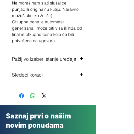
Ne moraš nam slati slušalice ili
punjač ili originalnu kutiju. Naravno
možeš ukoliko želiš :)
Otkupna cena je automatski
generisana i može biti viša ili niža od
finalne otkupne cene koja će biti
potvrđena na ugovoru.
Pažljivo izaberi stanje uređaja
Proveri tačno stanje ovde
Sledeći koraci
1 - "Ubaci u korpu" i popuni podatke
o otkupu
2 - Pošalji besplatno svoj uređaj ili
dodji do nas
3 - Novac stiže na račun isti dan
Saznaj prvi o našim
novim ponudama