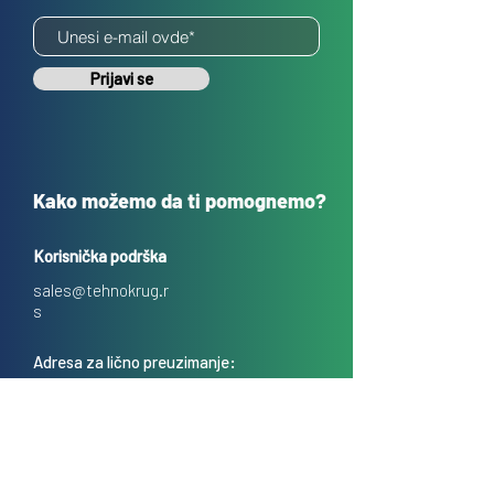
Prijavi se
Kako možemo da ti pomognemo?
Korisnička podrška
sales@tehnokrug.r
s
Adresa za lično preuzimanje:
Kosovska 17 (ulaz iz Kondine),
Beograd, Srbija