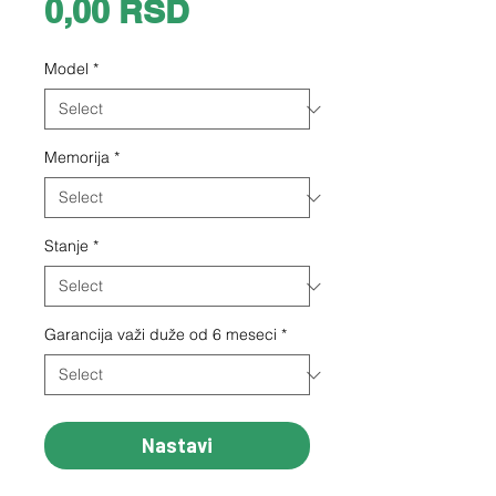
Price
0,00 RSD
Model
*
Memorija
*
Stanje
*
Garancija važi duže od 6 meseci
*
Nastavi