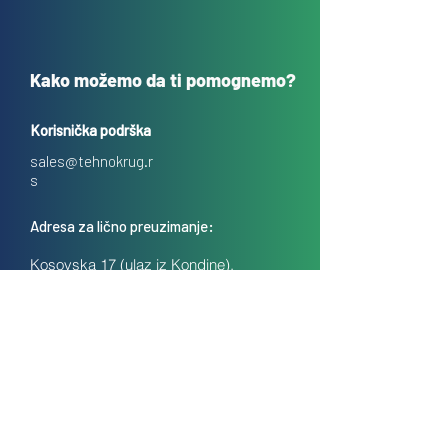
Kako možemo da ti pomognemo?
Korisnička podrška
sales@tehnokrug.r
s
Adresa za lično preuzimanje:
Kosovska 17 (ulaz iz Kondine),
Beograd, Srbija
O nama
Kontakt
Česta pitanja