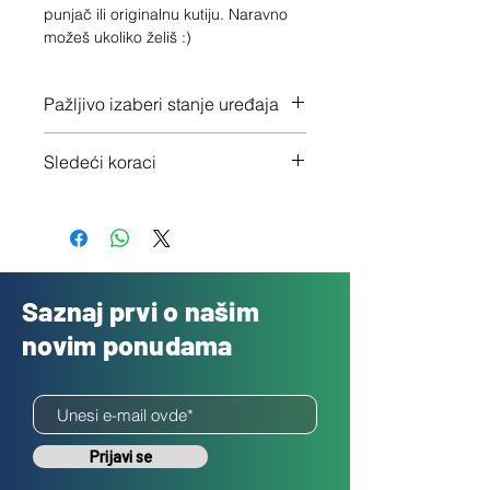
punjač ili originalnu kutiju. Naravno 
možeš ukoliko želiš :)
Pažljivo izaberi stanje uređaja
Proveri tačno stanje ovde
Sledeći koraci
1 - Potvrdi porudžbinu klikom na
"Dalje"
2 - Pošalji besplatno svoj uređaj
3 - Uplatićemo ti novac isti dan
Saznaj prvi o našim
novim ponudama
Prijavi se