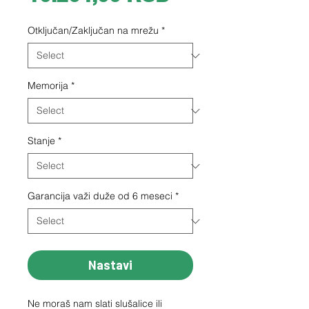
Otključan/Zaključan na mrežu
*
Memorija
*
Stanje
*
Garancija važi duže od 6 meseci
*
Nastavi
Ne moraš nam slati slušalice ili 