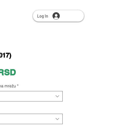
Log In
017)
Price
 RSD
 na mrežu
*