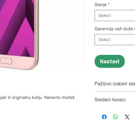
Stanje
*
Select
Garancija važi duže
Select
Nastavi
Pažljivo izaberi st
Proveri tačno stanje
jač ili originalnu kutiju. Naravno možeš 
Sledeći koraci
1 - Potvrdi porudžbin
2 - Pošalji besplatno
3 - Uplatićemo ti nov