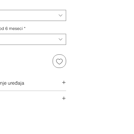
 od 6 meseci
*
anje uređaja
 ovde
u klikom na "Dalje"
 svoj uređaj
ac isti dan