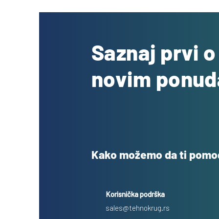
Saznaj prvi 
novim ponu
Kako možemo da ti pom
Korisnička podrška
sales@tehnokrug.rs