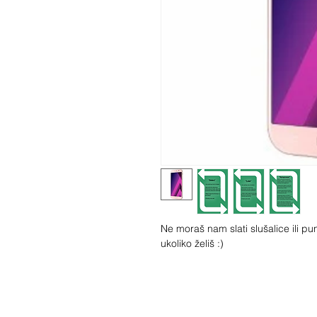
Ne moraš nam slati slušalice ili pun
ukoliko želiš :)