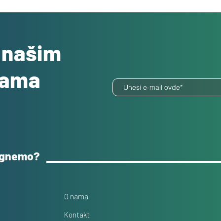
o našim
dama
ognemo?
O nama
Kontakt