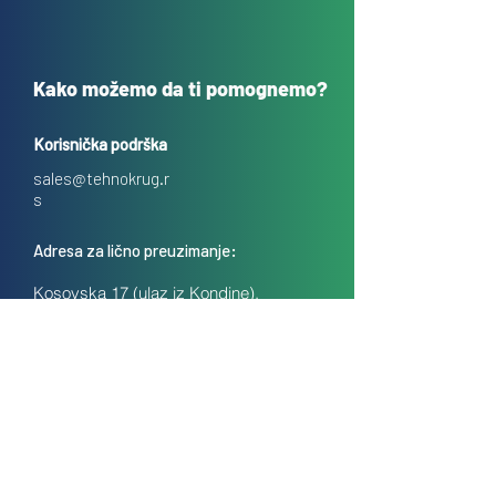
Kako možemo da ti pomognemo?
Korisnička podrška
sales@tehnokrug.r
s
Adresa za lično preuzimanje:
Kosovska 17 (ulaz iz Kondine),
Beograd, Srbija
O nama
Kontakt
Česta pitanja