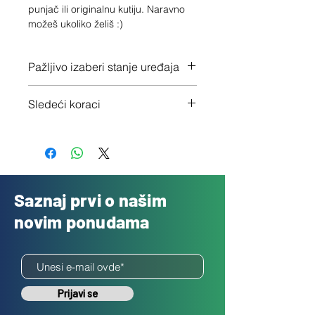
punjač ili originalnu kutiju. Naravno 
možeš ukoliko želiš :)
Pažljivo izaberi stanje uređaja
Proveri tačno stanje ovde
Sledeći koraci
1 - Potvrdi porudžbinu klikom na
"Dalje"
2 - Pošalji besplatno svoj uređaj
3 - Uplatićemo ti novac isti dan
Saznaj prvi o našim
novim ponudama
Prijavi se