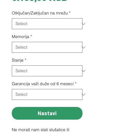
Otključan/Zaključan na mrežu
*
Memorija
*
Stanje
*
Garancija važi duže od 6 meseci
*
Nastavi
Ne moraš nam slati slušalice ili 