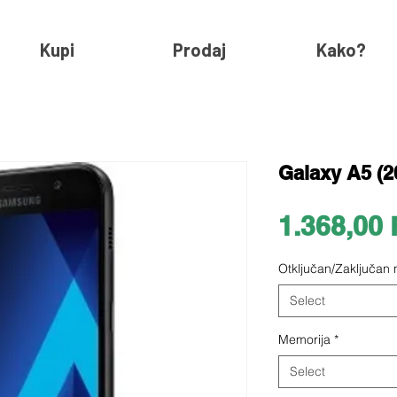
Kupi
Prodaj
Kako?
Galaxy A5 (2
1.368,00
Otključan/Zaključan
Select
Memorija
*
Select