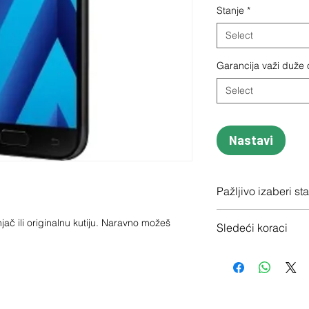
Stanje
*
Select
Garancija važi duže
Select
Nastavi
Pažljivo izaberi st
Proveri tačno stanje
jač ili originalnu kutiju. Naravno možeš 
Sledeći koraci
1 - Potvrdi porudžbin
2 - Pošalji besplatno
3 - Uplatićemo ti nov