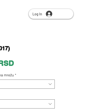
Log In
017)
Price
 RSD
 na mrežu
*