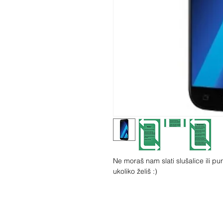
Ne moraš nam slati slušalice ili pun
ukoliko želiš :)