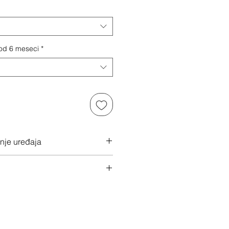
 od 6 meseci
*
anje uređaja
 ovde
u klikom na "Dalje"
 svoj uređaj
ac isti dan