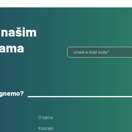
o našim
dama
ognemo?
O nama
Kontakt