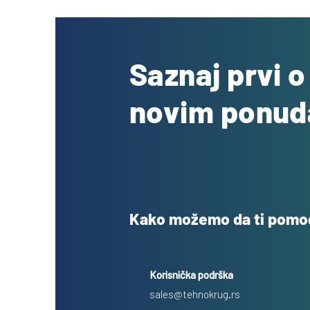
Saznaj prvi 
novim ponu
Kako možemo da ti pom
Korisnička podrška
sales@tehnokrug.rs