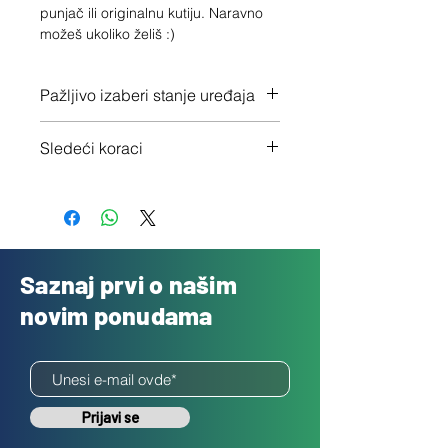
punjač ili originalnu kutiju. Naravno 
možeš ukoliko želiš :)
Pažljivo izaberi stanje uređaja
Proveri tačno stanje ovde
Sledeći koraci
1 - Potvrdi porudžbinu klikom na
"Dalje"
2 - Pošalji besplatno svoj uređaj
3 - Uplatićemo ti novac isti dan
Saznaj prvi o našim
novim ponudama
Prijavi se