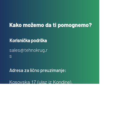
Kako možemo da ti pomognemo?
Korisnička podrška
sales@tehnokrug.r
s
Adresa za lično preuzimanje:
Kosovska 17 (ulaz iz Kondine),
Beograd, Srbija
O nama
Kontakt
Česta pitanja