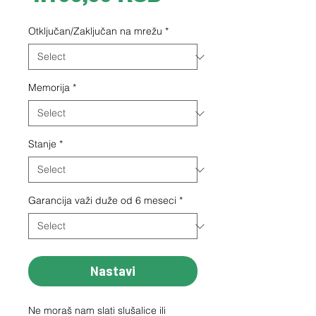
Otključan/Zaključan na mrežu
*
Memorija
*
Stanje
*
Garancija važi duže od 6 meseci
*
Nastavi
Ne moraš nam slati slušalice ili 