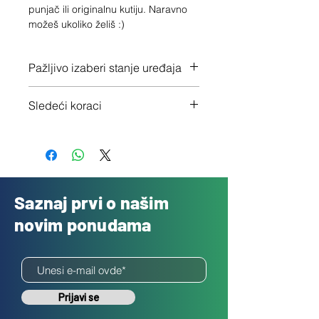
punjač ili originalnu kutiju. Naravno 
možeš ukoliko želiš :)
Pažljivo izaberi stanje uređaja
Proveri tačno stanje ovde
Sledeći koraci
1 - Potvrdi porudžbinu klikom na
"Dalje"
2 - Pošalji besplatno svoj uređaj
3 - Uplatićemo ti novac isti dan
Saznaj prvi o našim
novim ponudama
Prijavi se