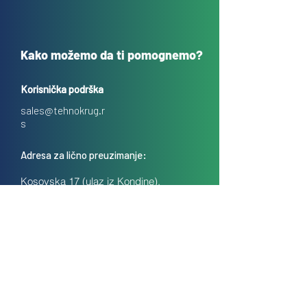
Kako možemo da ti pomognemo?
Korisnička podrška
sales@tehnokrug.r
s
Adresa za lično preuzimanje:
Kosovska 17 (ulaz iz Kondine),
Beograd, Srbija
O nama
Kontakt
Česta pitanja