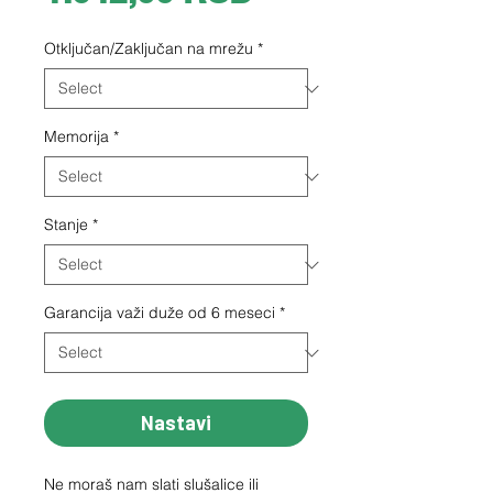
Otključan/Zaključan na mrežu
*
Memorija
*
Stanje
*
Garancija važi duže od 6 meseci
*
Nastavi
Ne moraš nam slati slušalice ili 