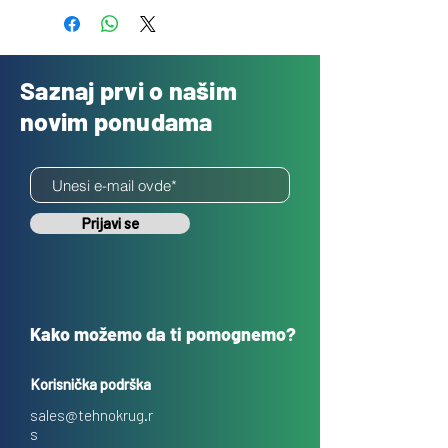
Saznaj prvi o našim
novim ponudama
Prijavi se
Kako možemo da ti pomognemo?
Korisnička podrška
sales@tehnokrug.r
s