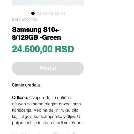
SKU: #000565
Samsung S10+
8/128GB -Green
Price
24.600,00 RSD
Prodat
Stanje uređaja
Odlično.
Ovaj uređaj je odlično
očuvan sa samo blagim naznakama
korišćenja. Već na daljini ruke, bilo
koji tragovi korišćenja nisu vidljivi. U
potpunosti je testiran i radi savršeno.