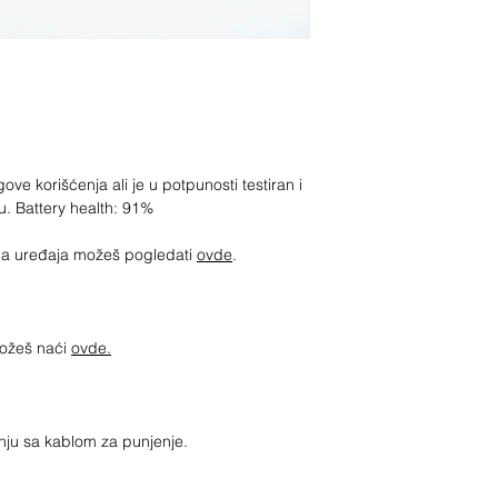
ove korišćenja ali je u potpunosti testiran i
u. Battery health: 91%
jima uređaja možeš pogledati
ovde
.
možeš naći
ovde.
nju sa kablom za punjenje.