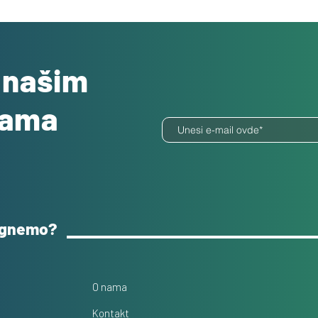
o našim
dama
ognemo?
O nama
Kontakt