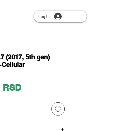
Log In
7 (2017, 5th gen)
+Cellular
Price
0 RSD