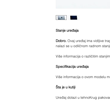
Stanje uređaja
Dobro.
Ovaj uređaj ima vidljive trag
nalazi se u odličnom radnom stanj
Više informacija o različitim stan
Specifikacija uređaja
Više informacija o ovom modelu 
Šta je u kutiji
Uređaj dolazi u tehnoKrug pakova