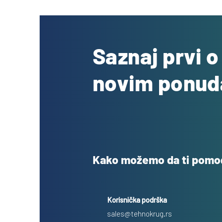
Saznaj prvi 
novim ponu
Kako možemo da ti pom
Korisnička podrška
sales@tehnokrug.rs