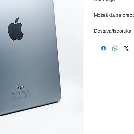
12 meseci garancije
Možeš da se predo
Imaš 14 dana da vrati
Dostava/Isporuka
Besplatno