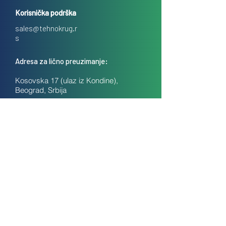
Korisnička podrška
sales@tehnokrug.r
s
Adresa za lično preuzimanje:
Kosovska 17 (ulaz iz Kondine),
Beograd, Srbija
O nama
Kontakt
Česta pitanja
Uslovi prodaje na daljinu
Politika privatnosti
Kolačići (cookies)