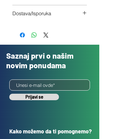
Imaš 14 dana da vratiš uređaj ukoliko
Dostava/Isporuka
nisi zadovoljan
Besplatno
Saznaj prvi o našim
novim ponudama
Prijavi se
Kako možemo da ti pomognemo?