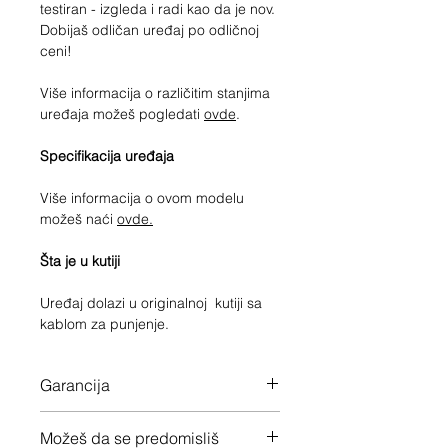
testiran - izgleda i radi kao da je nov.
Dobijaš odličan uređaj po odličnoj
ceni!
Više informacija o različitim stanjima
uređaja možeš pogledati
ovde
.
Specifikacija uređaja
Više informacija o ovom modelu
možeš naći
ovde.
Šta je u kutiji
Uređaj dolazi u originalnoj kutiji sa
kablom za punjenje.
Garancija
12 meseca garancije na ceo uređaj
Možeš da se predomisliš