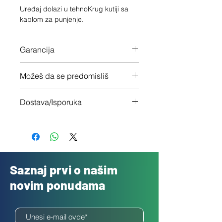
Uređaj dolazi u tehnoKrug kutiji sa
kablom za punjenje.
Garancija
12 meseci garancije na ceo uređaj
Možeš da se predomisliš
Imaš 14 dana da vratiš uređaj ukoliko
Dostava/Isporuka
nisi zadovoljan
Besplatno
Saznaj prvi o našim
novim ponudama