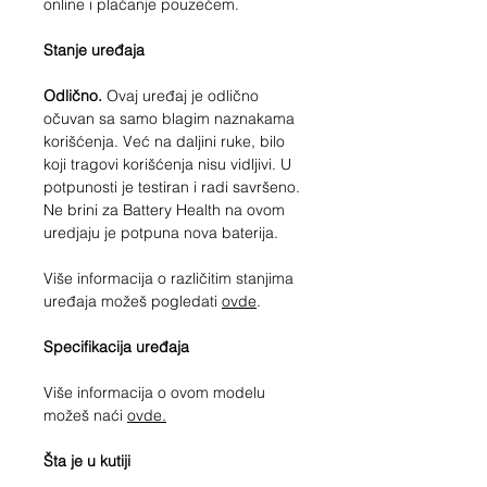
online i plaćanje pouzećem.
Stanje uređaja
Odlično.
Ovaj uređaj je odlično
očuvan sa samo blagim naznakama
korišćenja. Već na daljini ruke, bilo
koji tragovi korišćenja nisu vidljivi. U
potpunosti je testiran i radi savršeno.
Ne brini za Battery Health na ovom
uredjaju je potpuna nova baterija.
Više informacija o različitim stanjima
uređaja možeš pogledati
ovde
.
Specifikacija uređaja
Više informacija o ovom modelu
možeš naći
ovde.
Šta je u kutiji