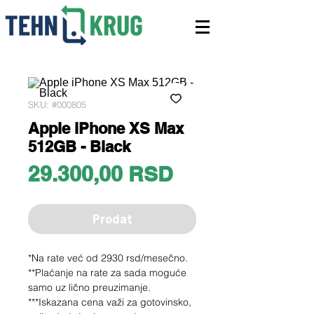
SKU: #000805
Apple iPhone XS Max
512GB - Black
Price
29.300,00 RSD
Prodat
*Na rate već od 2930 rsd/mesečno.
**Plaćanje na rate za sada moguće
samo uz lično preuzimanje.
***Iskazana cena važi za gotovinsko,