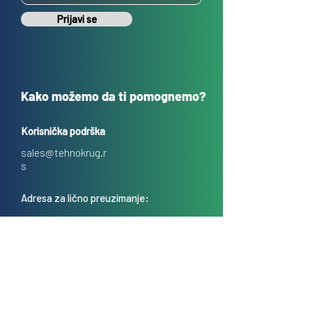
Prijavi se
Kako možemo da ti pomognemo?
Korisnička podrška
sales@tehnokrug.r
s
Adresa za lično preuzimanje:
Kosovska 17 (ulaz iz Kondine),
Beograd, Srbija
O nama
Kontakt