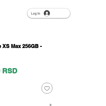
Log In
e XS Max 256GB -
Price
0 RSD