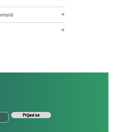
 na ceo uređaj
misliš
š uređaj ukoliko nisi zadovoljan
Prijavi se