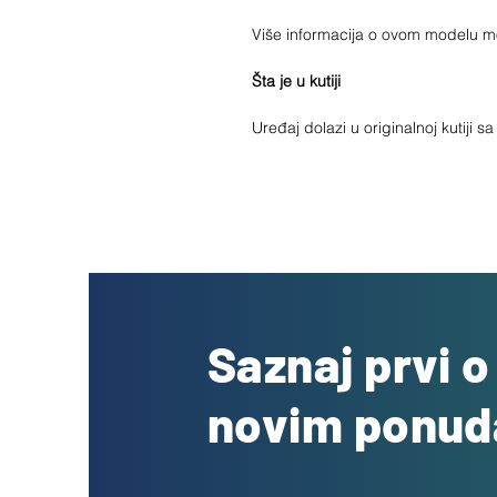
Više informacija o ovom modelu 
Šta je u kutiji
Uređaj dolazi u originalnoj kutiji 
Saznaj prvi 
novim ponu