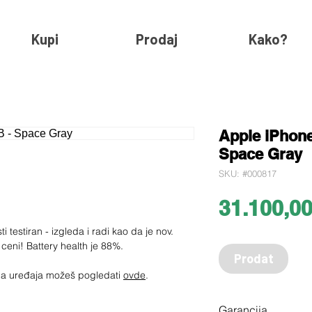
Kupi
Prodaj
Kako?
Apple iPhon
Space Gray
SKU: #000817
31.100,0
 testiran - izgleda i radi kao da je nov.
 ceni! Battery health je 88%.
Prodat
jima uređaja možeš pogledati
ovde
.
Garancija