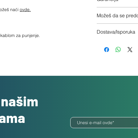
možeš naći
ovde.
12 meseci garancije
Možeš da se predo
Imaš 14 dana da vrati
Dostava/Isporuka
sa kablom za punjenje.
Besplatno
o našim
dama