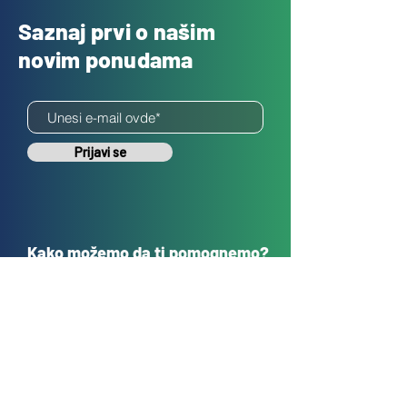
Saznaj prvi o našim
novim ponudama
Prijavi se
Kako možemo da ti pomognemo?
Korisnička podrška
sales@tehnokrug.r
s
Adresa za lično preuzimanje: