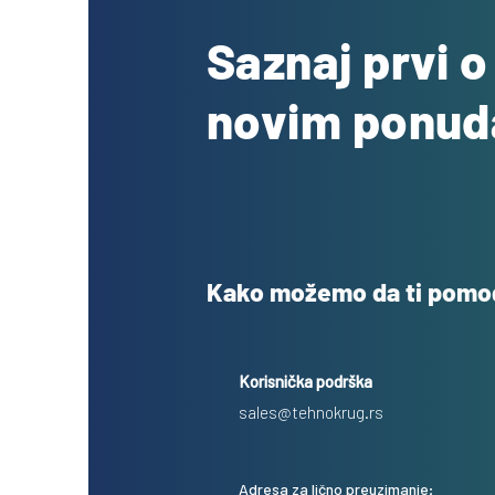
Saznaj prvi 
novim ponu
Kako možemo da ti pom
Korisnička podrška
sales@tehnokrug.rs
Adresa za lično preuzimanje: