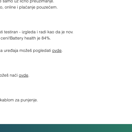
e samo uz lično preuzimanje.
ko, online i plaćanje pouzećem.
i testiran - izgleda i radi kao da je nov.
 ceni!
Battery health je 84%.
jima uređaja možeš pogledati
ovde
.
možeš naći
ovde
.
a kablom za punjenje.