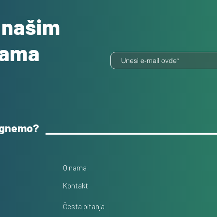
o našim
dama
ognemo?
O nama
Kontakt
Česta pitanja