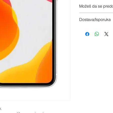
12 meseci garancije
Možeš da se predo
Imaš 14 dana da vrati
Dostava/Isporuka
Besplatno
o.