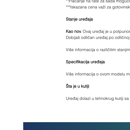
**Plaćanje na rate za sada moguć
***Iskazana cena važi za gotovins
Stanje uređaja
Kao nov.
Ovaj uređaj je u potpunost
Dobijaš odličan uređaj po odličnoj
Više informacija o različitim stan
Specifikacija uređaja
Više informacija o ovom modelu 
Šta je u kutiji
Uređaj dolazi u tehnokrug kutiji s