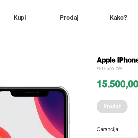
Kupi
Prodaj
Kako?
Apple iPhon
SKU: #001765
15.500,0
Prodat
Garancija