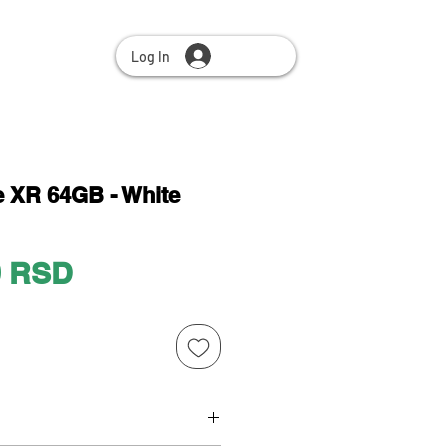
Log In
e XR 64GB - White
Price
0 RSD