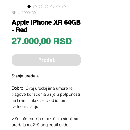
SKU: #000160
Apple iPhone XR 64GB
- Red
Price
27.000,00 RSD
Prodat
Stanje uređaja
Dobro
. Ovaj uređaj ima umerene
tragove korišćenja ali je u potpunosti
testiran i nalazi se u odličnom
radnom stanju.
Više informacija o različitim stanjima
uređaja možeš pogledati
ovde
.