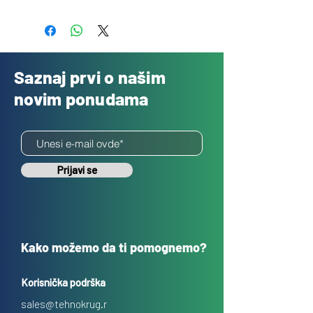
Besplatno
Saznaj prvi o našim
novim ponudama
Prijavi se
Kako možemo da ti pomognemo?
Korisnička podrška
sales@tehnokrug.r