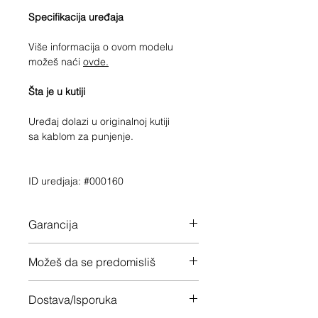
Specifikacija uređaja
Više informacija o ovom modelu
možeš naći
ovde.
Šta je u kutiji
Uređaj dolazi u originalnoj kutiji
sa kablom za punjenje.
ID uredjaja: #000160
Garancija
12 meseci garancije na ceo uređaj
Možeš da se predomisliš
Imaš 14 dana da vratiš uređaj ukoliko
Dostava/Isporuka
nisi zadovoljan