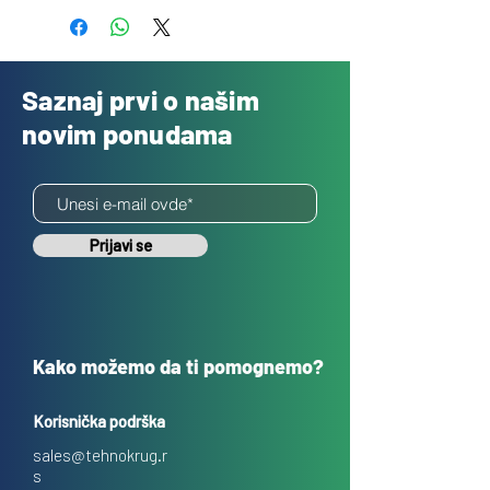
Saznaj prvi o našim
novim ponudama
Prijavi se
Kako možemo da ti pomognemo?
Korisnička podrška
sales@tehnokrug.r
s