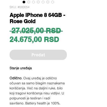
SKU: #000054
Apple iPhone 8 64GB -
Rose Gold
Regular
 27.025,00 RSD 
Sale
Price
24.675,00 RSD
Price
Prodat
Stanje uređaja
Odlično
. Ovaj uređaj je odlično
očuvan sa samo blagim naznakama
korišćenja. Već na daljini ruke, bilo
koji tragovi korišćenja nisu vidljivi. U
potpunosti je testiran i radi
savršeno. Battery health je 100%.