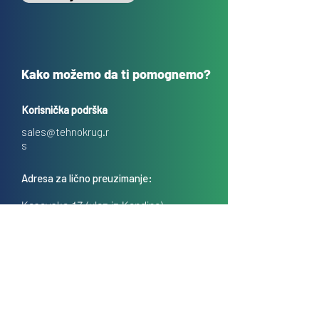
Kako možemo da ti pomognemo?
Korisnička podrška
sales@tehnokrug.r
s
Adresa za lično preuzimanje:
Kosovska 17 (ulaz iz Kondine),
Beograd, Srbija
O nama
Kontakt