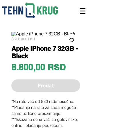
SKU: #001151
Apple iPhone 7 32GB -
Black
Price
8.800,00 RSD
Prodat
*Na rate već od 880 rsd/mesečno.
**Plaćanje na rate za sada moguće
samo uz lično preuzimanje.
***Iskazana cena važi za gotovinsko,
online i plaćanje pouzećem.