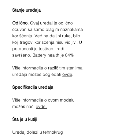
Stanje uređaja
Odlično.
Ovaj uređaj je odlično
očuvan sa samo blagim naznakama
korišćenja. Već na daljini ruke, bilo
koji tragovi korišćenja nisu vidljivi. U
potpunosti je testiran i radi
savršeno. Battery health je 84%
Više informacija o različitim stanjima
uređaja možeš pogledati
ovde
.
Specifikacija uređaja
Više informacija o ovom modelu
možeš naći
ovde.
Šta je u kutiji
Uređaj dolazi u tehnokrug