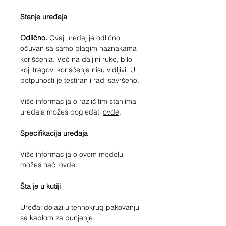
Stanje uređaja
Odlično.
Ovaj uređaj je odlično
očuvan sa samo blagim naznakama
korišćenja. Već na daljini ruke, bilo
koji tragovi korišćenja nisu vidljivi. U
potpunosti je testiran i radi savršeno.
Više informacija o različitim stanjima
uređaja možeš pogledati
ovde
.
Specifikacija uređaja
Više informacija o ovom modelu
možeš naći
ovde.
Šta je u kutiji
Uređaj dolazi u tehnokrug pakovanju
sa kablom za punjenje.