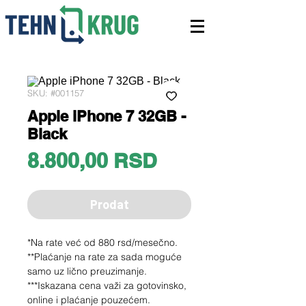
SKU: #001157
Apple iPhone 7 32GB -
Black
Price
8.800,00 RSD
Prodat
*Na rate već od 880 rsd/mesečno.
**Plaćanje na rate za sada moguće
samo uz lično preuzimanje.
***Iskazana cena važi za gotovinsko,
online i plaćanje pouzećem.