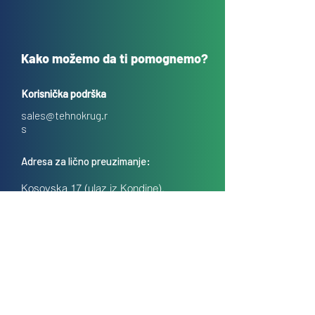
Kako možemo da ti pomognemo?
Korisnička podrška
sales@tehnokrug.r
s
Adresa za lično preuzimanje:
Kosovska 17 (ulaz iz Kondine),
Beograd, Srbija
O nama
Kontakt
Česta pitanja