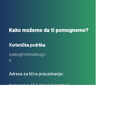
Kako možemo da ti pomognemo?
Korisnička podrška
sales@tehnokrug.r
s
Adresa za lično preuzimanje:
Kosovska 17 (ulaz iz Kondine),
Beograd, Srbija
O nama
Kontakt
Česta pitanja