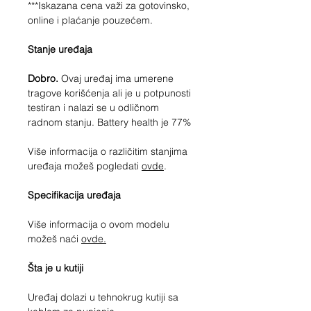
***Iskazana cena važi za gotovinsko,
online i plaćanje pouzećem.
Stanje uređaja
Dobro.
Ovaj uređaj ima umerene
tragove korišćenja ali je u potpunosti
testiran i nalazi se u odličnom
radnom stanju. Battery health je 77%
Više informacija o različitim stanjima
uređaja možeš pogledati
ovde
.
Specifikacija uređaja
Više informacija o ovom modelu
možeš naći
ovde.
Šta je u kutiji
Uređaj dolazi u tehnokrug kutiji sa