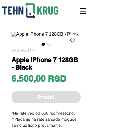
SKU: #001174
Apple iPhone 7 128GB
- Black
Price
6.500,00 RSD
Prodat
*Na rate već od 650 rsd/mesečno.
**Plaćanje na rate za sada moguće
samo uz lično preuzimanje.