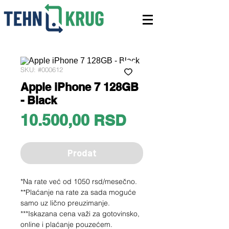
SKU: #000612
Apple iPhone 7 128GB
- Black
Price
10.500,00 RSD
Prodat
*Na rate već od 1050 rsd/mesečno.
**Plaćanje na rate za sada moguće
samo uz lično preuzimanje.
***Iskazana cena važi za gotovinsko,
online i plaćanje pouzećem.