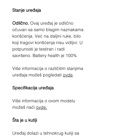
Stanje uređaja
Odlično.
Ovaj uređaj je odlično
očuvan sa samo blagim naznakama
korišćenja. Već na daljini ruke, bilo
koji tragovi korišćenja nisu vidljivi. U
potpunosti je testiran i radi
savršeno. Battery health je 100%
Više informacija o različitim stanjima
uređaja možeš pogledati
ovde
.
Specifikacija uređaja
Više informacija o ovom modelu
možeš naći
ovde.
Šta je u kutiji
Uređaj dolazi u tehnokrug kutiji sa