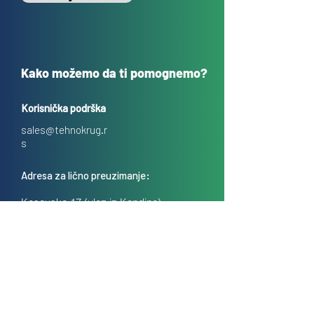
Kako možemo da ti pomognemo?
Korisnička podrška
sales@tehnokrug.r
s
Adresa za lično preuzimanje:
Kosovska 17 (ulaz iz Kondine),
Beograd, Srbija
O nama
Kontakt