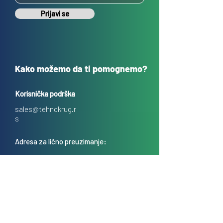
Prijavi se
Kako možemo da ti pomognemo?
Korisnička podrška
sales@tehnokrug.r
s
Adresa za lično preuzimanje:
Kosovska 17 (ulaz iz Kondine),
Beograd, Srbija
O nama
Kontakt