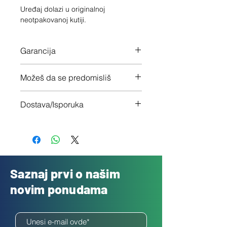
Uređaj dolazi u originalnoj
neotpakovanoj kutiji.
Garancija
24 meseca garancije na ceo uređaj
Možeš da se predomisliš
Imaš 14 dana da vratiš uređaj ukoliko
Dostava/Isporuka
nisi zadovoljan
Besplatno
Saznaj prvi o našim
novim ponudama