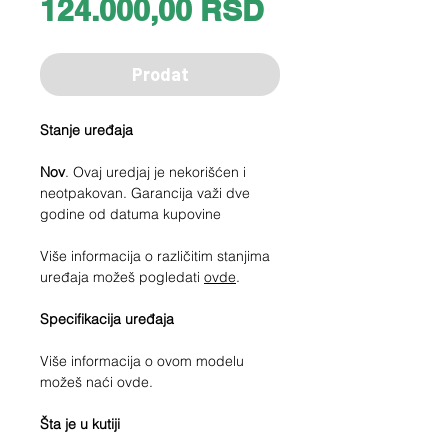
Price
124.000,00 RSD
Prodat
Stanje uređaja
Nov
. Ovaj uredjaj je nekorišćen i
neotpakovan. Garancija važi dve
godine od datuma kupovine
Više informacija o različitim stanjima
uređaja možeš pogledati
ovde
.
Specifikacija uređaja
Više informacija o ovom modelu
možeš naći ovde.
Šta je u kutiji