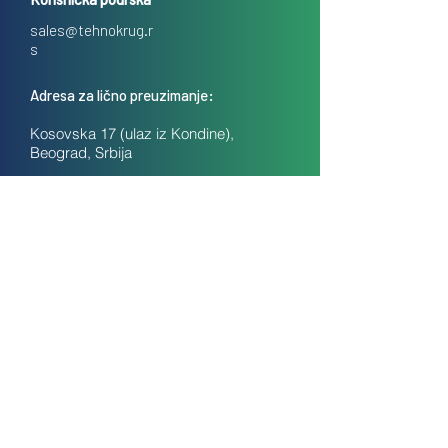
sales@tehnokrug.r
s
Adresa za lično preuzimanje:
Kosovska 17 (ulaz iz Kondine),
Beograd, Srbija
O nama
Kontakt
Česta pitanja
Uslovi prodaje na daljinu
Politika privatnosti
Kolačići (cookies)