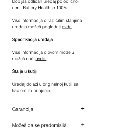
Dobijaš odličan uređaj po odličnoj
ceni! Battery Health je 100%
Više informacija o različitim stanjima
uređaja možeš pogledati
ovde
.
Specifikacija uređaja
Više informacija o ovom modelu
možeš naći
ovde.
Šta je u kutiji
Uređaj dolazi u originalnoj kutiji sa
kablom za punjenje.
Garancija
12 meseci garancije na ceo uređaj
Možeš da se predomisliš