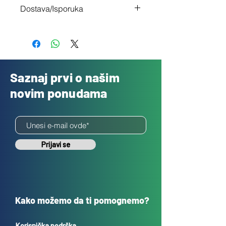
Imaš 14 dana da vratiš uređaj ukoliko
Dostava/Isporuka
nisi zadovoljan
Besplatno
Saznaj prvi o našim
novim ponudama
Prijavi se
Kako možemo da ti pomognemo?
Korisnička podrška