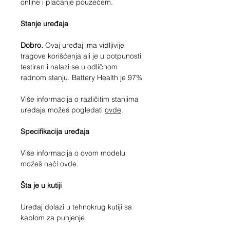
online i plaćanje pouzećem.
Stanje uređaja
Dobro.
Ovaj uređaj ima vidljivije
tragove korišćenja ali je u potpunosti
testiran i nalazi se u odličnom
radnom stanju. Battery Health je 97%
Više informacija o različitim stanjima
uređaja možeš pogledati
ovde
.
Specifikacija uređaja
Više informacija o ovom modelu
možeš naći ovde.
Šta je u kutiji
Uređaj dolazi u tehnokrug kutiji sa
kablom za punjenje.