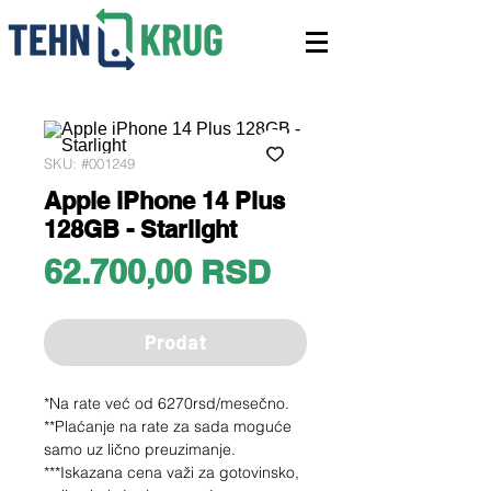
SKU: #001249
Apple iPhone 14 Plus
128GB - Starlight
Price
62.700,00 RSD
Prodat
*Na rate već od 6270rsd/mesečno.
**Plaćanje na rate za sada moguće
samo uz lično preuzimanje.
***Iskazana cena važi za gotovinsko,