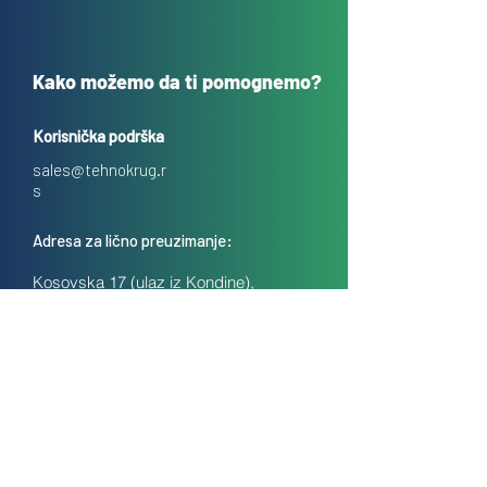
Kako možemo da ti pomognemo?
Korisnička podrška
sales@tehnokrug.r
s
Adresa za lično preuzimanje:
Kosovska 17 (ulaz iz Kondine),
Beograd, Srbija
O nama
Kontakt
Česta pitanja