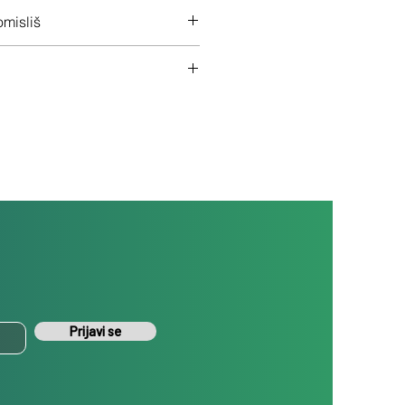
 na ceo uređaj
misliš
š uređaj ukoliko nisi zadovoljan
Prijavi se