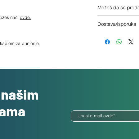
12 meseci garancije
Možeš da se predo
možeš naći
ovde.
Imaš 14 dana da vrati
Dostava/Isporuka
Besplatno
a kablom za punjenje.
o našim
dama