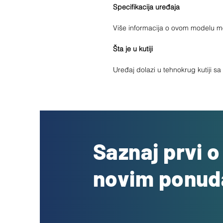
Specifikacija uređaja
Više informacija o ovom modelu 
Šta je u kutiji
Uređaj dolazi u tehnokrug kutiji s
Saznaj prvi 
novim ponu