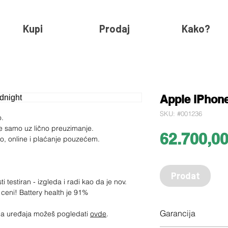
Kupi
Prodaj
Kako?
Apple iPhone
SKU: #001236
o.
e samo uz lično preuzimanje.
62.700,0
ko, online i plaćanje pouzećem.
Prodat
 testiran - izgleda i radi kao da je nov.
 ceni! Battery health je 91%
Garancija
jima uređaja možeš pogledati
ovde
.