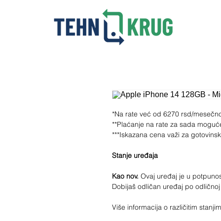
*Na rate već od 6270 rsd/mesečn
**Plaćanje na rate za sada moguć
***Iskazana cena važi za gotovins
Stanje uređaja
Kao nov.
Ovaj uređaj je u potpunosti
Dobijaš odličan uređaj po odličnoj
Više informacija o različitim stan