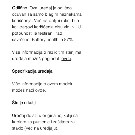
Odlično
. Ovaj uređaj je odlično
očuvan sa samo blagim naznakama
korišćenja. Već na daljini ruke, bilo
koji tragovi korišćenja nisu vidljivi. U
potpunosti je testiran i radi
savršeno. Battery health je 87%.
Više informacija o različitim stanjima
uređaja možeš pogledati
ovde
.
Specifikacija uređaja
Više informacija o ovom modelu
možeš naći
ovde.
Šta je u kutiji
Uređaj dolazi u originalnoj kutiji sa
kablom za punjenje i zaštitom za
staklo (već na uredjaju).