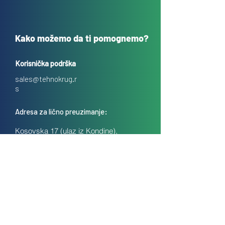
Kako možemo da ti pomognemo?
Korisnička podrška
sales@tehnokrug.r
s
Adresa za lično preuzimanje:
Kosovska 17 (ulaz iz Kondine),
Beograd, Srbija
O nama
Kontakt
Česta pitanja