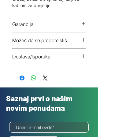
kablom za punjenje.
Garancija
12 meseci garancije na ceo uređaj
Možeš da se predomisliš
Imaš 14 dana da vratiš uređaj ukoliko
Dostava/Isporuka
nisi zadovoljan
Besplatno
Saznaj prvi o našim
novim ponudama