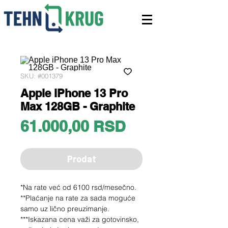
SKU: #001379
Apple iPhone 13 Pro
Max 128GB - Graphite
Price
61.000,00 RSD
Prodat
*Na rate već od 6100 rsd/mesečno.
**Plaćanje na rate za sada moguće
samo uz lično preuzimanje.
***Iskazana cena važi za gotovinsko,