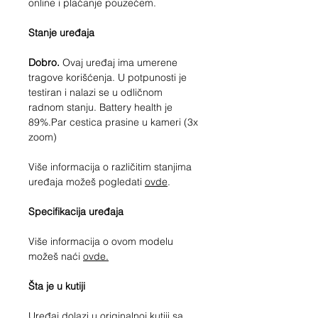
online i plaćanje pouzećem.
Stanje uređaja
Dobro.
Ovaj uređaj ima umerene
tragove korišćenja. U potpunosti je
testiran i nalazi se u odličnom
radnom stanju. Battery health je
89%.Par cestica prasine u kameri (3x
zoom)
Više informacija o različitim stanjima
uređaja možeš pogledati
ovde
.
Specifikacija uređaja
Više informacija o ovom modelu
možeš naći
ovde.
Šta je u kutiji
Uređaj dolazi u originalnoj kutiji sa