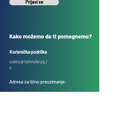
Prijavi se
Kako možemo da ti pomognemo?
Korisnička podrška
sales@tehnokrug.r
s
Adresa za lično preuzimanje:
Kosovska 17 (ulaz iz Kondine),
Beograd, Srbija
O nama
Kontakt