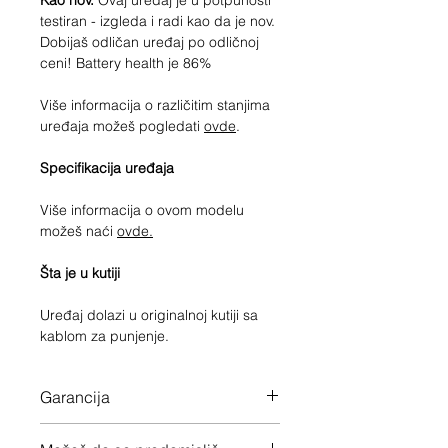
Kao nov.
Ovaj uređaj je u potpunosti
testiran - izgleda i radi kao da je nov.
Dobijaš odličan uređaj po odličnoj
ceni! Battery health je 86%
Više informacija o različitim stanjima
uređaja možeš pogledati
ovde
.
Specifikacija uređaja
Više informacija o ovom modelu
možeš naći
ovde.
Šta je u kutiji
Uređaj dolazi u originalnoj kutiji sa
kablom za punjenje.
Garancija
12 meseci garancije na ceo uređaj