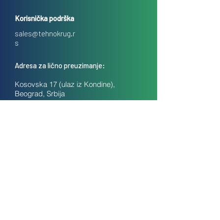
Korisnička podrška
sales@tehnokrug.r
s
Adresa za lično preuzimanje:
Kosovska 17 (ulaz iz Kondine),
Beograd, Srbija
O nama
Kontakt
Česta pitanja
Uslovi prodaje na daljinu
Politika privatnosti