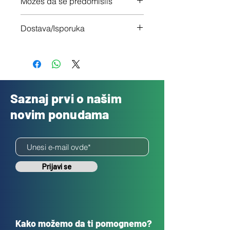
Možeš da se predomisliš
Imaš 14 dana da vratiš uređaj ukoliko
Dostava/Isporuka
nisi zadovoljan
Besplatno
Saznaj prvi o našim
novim ponudama
Prijavi se
Kako možemo da ti pomognemo?