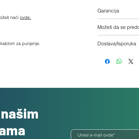
Garancija
možeš naći
ovde.
12 meseci garancije
Možeš da se predo
Imaš 14 dana da vrati
Dostava/Isporuka
sa kablom za punjenje.
Besplatno
o našim
dama