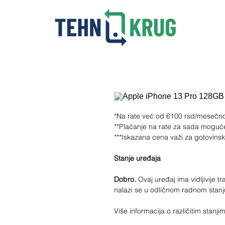
*Na rate već od 6100 rsd/mesečn
**Plaćanje na rate za sada moguć
***Iskazana cena važi za gotovins
Stanje uređaja
Dobro.
Ovaj uređaj ima vidljivije tr
nalazi se u odličnom radnom stanj
Više informacija o različitim stan