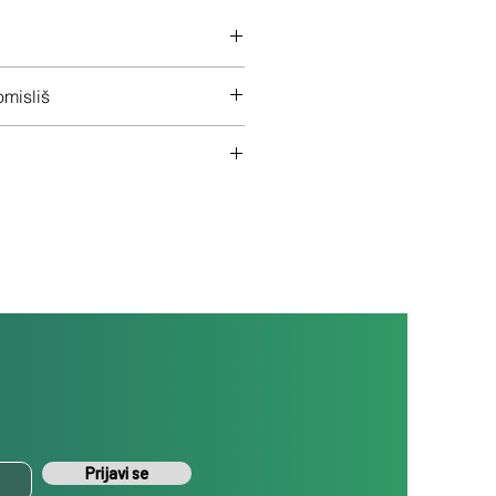
 na ceo uređaj
misliš
š uređaj ukoliko nisi zadovoljan
Prijavi se