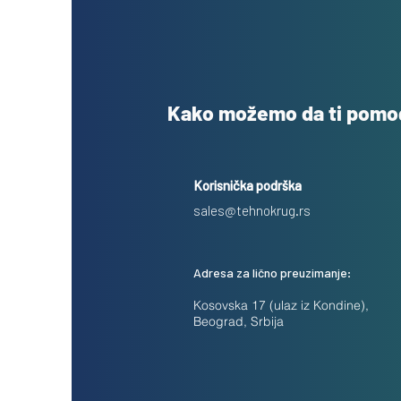
Kako možemo da ti pom
Korisnička podrška
sales@tehnokrug.rs
Adresa za lično preuzimanje:
Kosovska 17 (ulaz iz Kondine),
Beograd, Srbija