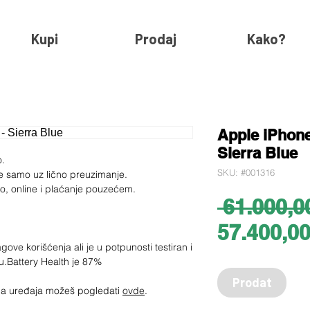
Kupi
Prodaj
Kako?
Apple iPhone
Sierra Blue
o.
SKU: #001316
e samo uz lično preuzimanje.
ko, online i plaćanje pouzećem.
 61.000,0
57.400,0
agove korišćenja ali je u potpunosti testiran i
u.Battery Health je 87%
Prodat
jima uređaja možeš pogledati
ovde
.