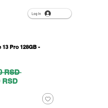
Log In
 13 Pro 128GB -
Regular
0 RSD 
Sale
Price
0 RSD
Price