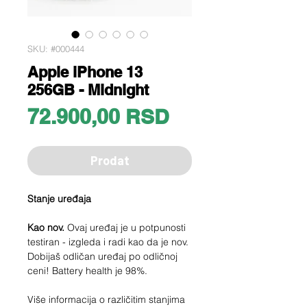
SKU: #000444
Apple iPhone 13
256GB - Midnight
Price
72.900,00 RSD
Prodat
Stanje uređaja
Kao nov.
Ovaj uređaj je u potpunosti
testiran - izgleda i radi kao da je nov.
Dobijaš odličan uređaj po odličnoj
ceni! Battery health je 98%.
Više informacija o različitim stanjima