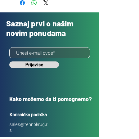
Saznaj prvi o našim
novim ponudama
Prijavi se
Kako možemo da ti pomognemo?
Korisnička podrška
sales@tehnokrug.r
s