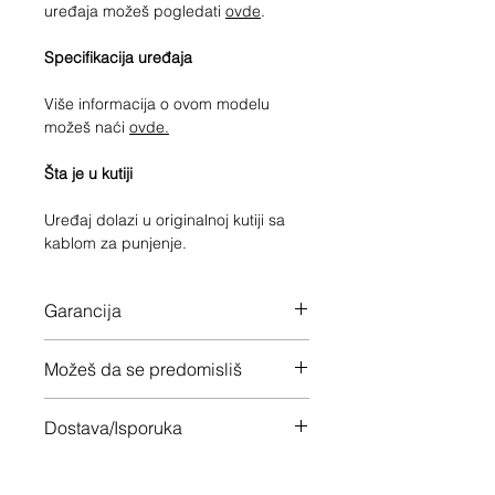
uređaja možeš pogledati
ovde
.
Specifikacija uređaja
Više informacija o ovom modelu
možeš naći
ovde.
Šta je u kutiji
Uređaj dolazi u originalnoj kutiji sa
kablom za punjenje.
Garancija
12 meseci garancije na ceo uređaj
Možeš da se predomisliš
Imaš 14 dana da vratiš uređaj ukoliko
Dostava/Isporuka
nisi zadovoljan
Besplatno