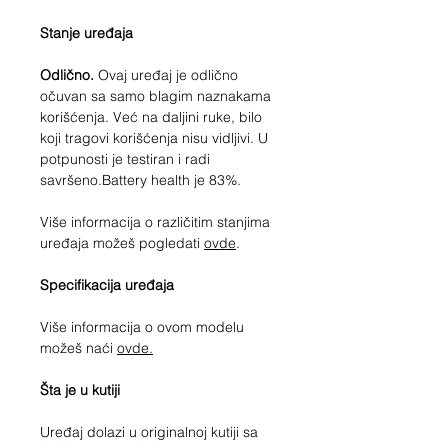
Stanje uređaja
Odlično.
Ovaj uređaj je odlično
očuvan sa samo blagim naznakama
korišćenja. Već na daljini ruke, bilo
koji tragovi korišćenja nisu vidljivi. U
potpunosti je testiran i radi
savršeno.Battery health je 83%.
Više informacija o različitim stanjima
uređaja možeš pogledati
ovde
.
Specifikacija uređaja
Više informacija o ovom modelu
možeš naći
ovde.
Šta je u kutiji
Uređaj dolazi u originalnoj kutiji sa