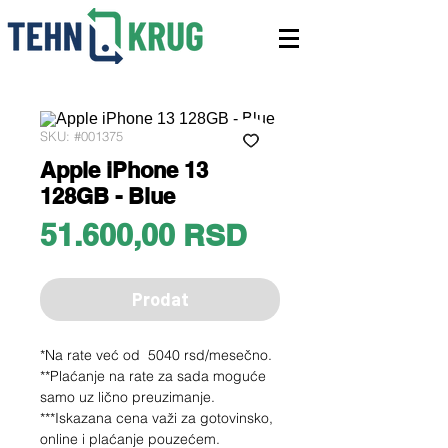
SKU: #001375
Apple iPhone 13
128GB - Blue
Price
51.600,00 RSD
Prodat
*Na rate već od 5040 rsd/mesečno.
**Plaćanje na rate za sada moguće
samo uz lično preuzimanje.
***Iskazana cena važi za gotovinsko,
online i plaćanje pouzećem.