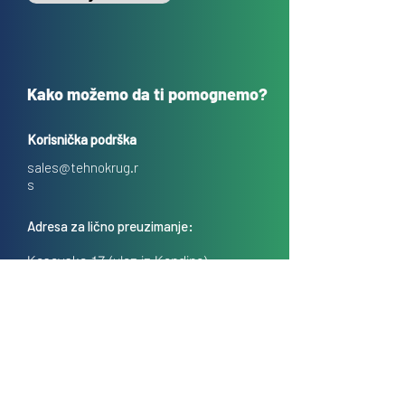
Kako možemo da ti pomognemo?
Korisnička podrška
sales@tehnokrug.r
s
Adresa za lično preuzimanje:
Kosovska 17 (ulaz iz Kondine),
Beograd, Srbija
O nama
Kontakt