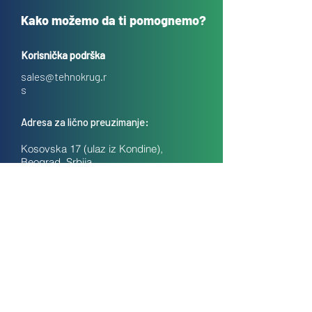
Kako možemo da ti pomognemo?
Korisnička podrška
sales@tehnokrug.r
s
Adresa za lično preuzimanje:
Kosovska 17 (ulaz iz Kondine),
Beograd, Srbija
O nama
Kontakt
Česta pitanja
Uslovi prodaje na daljinu