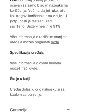
Odlično.
Ovaj uređaj je odlično
očuvan sa samo blagim naznakama
korišćenja. Već na daljini ruke, bilo
koji tragovi korišćenja nisu vidljivi. U
potpunosti je testiran i radi
savršeno. Battery health je 91%
Više informacija o različitim stanjima
uređaja možeš pogledati
ovde
.
Specifikacija uređaja
Više informacija o ovom modelu
možeš naći
ovde.
Šta je u kutiji
Uređaj dolazi u originalnoj kutiji sa
kablom za punjenje.
Garancija