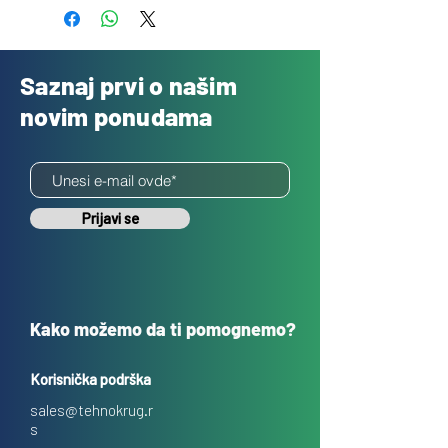
Saznaj prvi o našim
novim ponudama
Prijavi se
Kako možemo da ti pomognemo?
Korisnička podrška
sales@tehnokrug.r
s