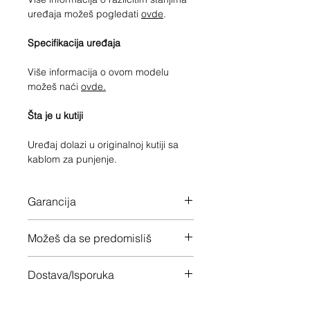
uređaja možeš pogledati
ovde
.
Specifikacija uređaja
Više informacija o ovom modelu
možeš naći
ovde.
Šta je u kutiji
Uređaj dolazi u originalnoj kutiji sa
kablom za punjenje.
Garancija
12 meseci garancije na ceo uređaj
Možeš da se predomisliš
Imaš 14 dana da vratiš uređaj ukoliko
Dostava/Isporuka
nisi zadovoljan
Besplatno