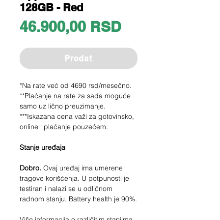
128GB - Red
Price
46.900,00 RSD
Prodat
*Na rate već od 4690 rsd/mesečno.
**Plaćanje na rate za sada moguće
samo uz lično preuzimanje.
***Iskazana cena važi za gotovinsko,
online i plaćanje pouzećem.
Stanje uređaja
Dobro.
Ovaj uređaj ima umerene
tragove korišćenja. U potpunosti je
testiran i nalazi se u odličnom
radnom stanju. Battery health je 90%.
Više informacija o različitim stanjima