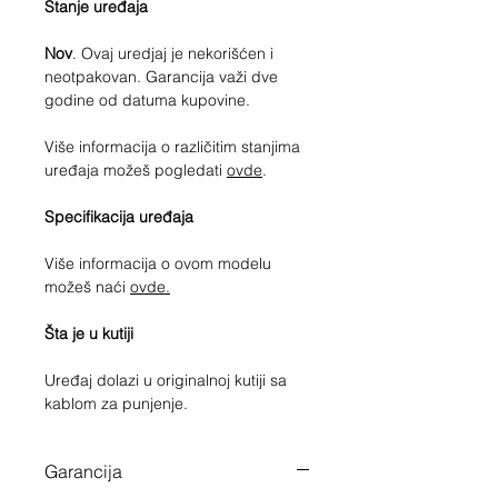
Stanje uređaja
Nov
. Ovaj uredjaj je nekorišćen i
neotpakovan. Garancija važi dve
godine od datuma kupovine.
Više informacija o različitim stanjima
uređaja možeš pogledati
ovde
.
Specifikacija uređaja
Više informacija o ovom modelu
možeš naći
ovde.
Šta je u kutiji
Uređaj dolazi u originalnoj kutiji sa
kablom za punjenje.
Garancija