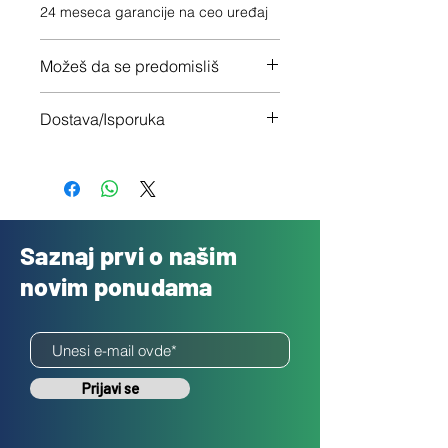
24 meseca garancije na ceo uređaj
Možeš da se predomisliš
Imaš 14 dana da vratiš uređaj ukoliko
Dostava/Isporuka
nisi zadovoljan
Besplatno
Saznaj prvi o našim
novim ponudama
Prijavi se