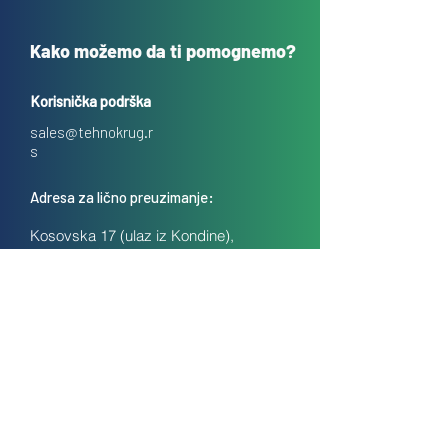
Kako možemo da ti pomognemo?
Korisnička podrška
sales@tehnokrug.r
s
Adresa za lično preuzimanje:
Kosovska 17 (ulaz iz Kondine),
Beograd, Srbija
O nama
Kontakt
Česta pitanja
Uslovi prodaje na daljinu