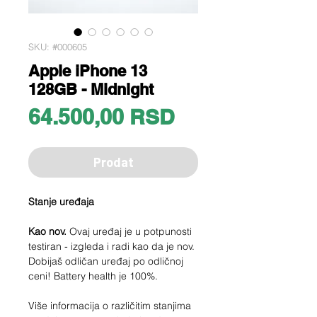
SKU: #000605
Apple iPhone 13
128GB - Midnight
Price
64.500,00 RSD
Prodat
Stanje uređaja
Kao nov.
Ovaj uređaj je u potpunosti
testiran - izgleda i radi kao da je nov.
Dobijaš odličan uređaj po odličnoj
ceni! Battery health je 100%.
Više informacija o različitim stanjima