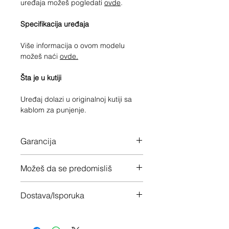
uređaja možeš pogledati
ovde
.
Specifikacija uređaja
Više informacija o ovom modelu
možeš naći
ovde.
Šta je u kutiji
Uređaj dolazi u originalnoj kutiji sa
kablom za punjenje.
Garancija
12 meseci garancije na ceo uređaj
Možeš da se predomisliš
Imaš 14 dana da vratiš uređaj ukoliko
Dostava/Isporuka
nisi zadovoljan
Besplatno