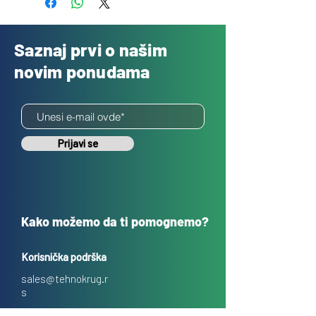
Saznaj prvi o našim
novim ponudama
Prijavi se
Kako možemo da ti pomognemo?
Korisnička podrška
sales@tehnokrug.r
s