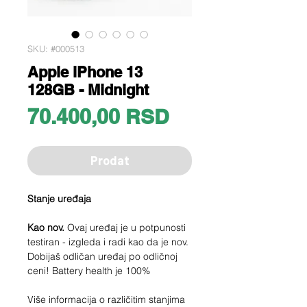
SKU: #000513
Apple iPhone 13
128GB - Midnight
Price
70.400,00 RSD
Prodat
Stanje uređaja
Kao nov.
Ovaj uređaj je u potpunosti
testiran - izgleda i radi kao da je nov.
Dobijaš odličan uređaj po odličnoj
ceni! Battery health je 100%
Više informacija o različitim stanjima