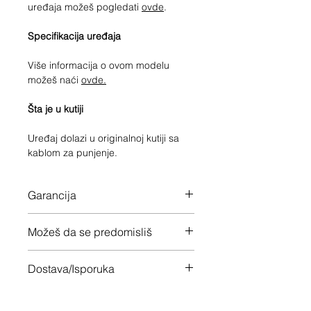
uređaja možeš pogledati
ovde
.
Specifikacija uređaja
Više informacija o ovom modelu
možeš naći
ovde.
Šta je u kutiji
Uređaj dolazi u originalnoj kutiji sa
kablom za punjenje.
Garancija
Fabrička garancija važi do: 05/09/25
Možeš da se predomisliš
Imaš 14 dana da vratiš uređaj ukoliko
Dostava/Isporuka
nisi zadovoljan
Besplatno