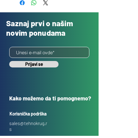
Saznaj prvi o našim
novim ponudama
Prijavi se
Kako možemo da ti pomognemo?
Korisnička podrška
sales@tehnokrug.r
s