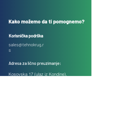
Kako možemo da ti pomognemo?
Korisnička podrška
sales@tehnokrug.r
s
Adresa za lično preuzimanje:
Kosovska 17 (ulaz iz Kondine),
Beograd, Srbija
O nama
Kontakt
Česta pitanja