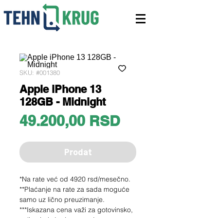
SKU: #001380
Apple iPhone 13
128GB - Midnight
Price
49.200,00 RSD
Prodat
*Na rate već od 4920 rsd/mesečno.
**Plaćanje na rate za sada moguće
samo uz lično preuzimanje.
***Iskazana cena važi za gotovinsko,