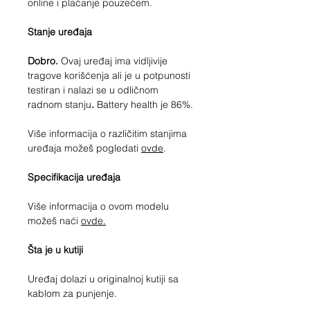
online i plaćanje pouzećem.
Stanje uređaja
Dobro.
Ovaj uređaj ima vidljivije
tragove korišćenja ali je u potpunosti
testiran i nalazi se u odličnom
radnom stanju
.
Battery health je 86%.
Više informacija o različitim stanjima
uređaja možeš pogledati
ovde
.
Specifikacija uređaja
Više informacija o ovom modelu
možeš naći
ovde.
Šta je u kutiji
Uređaj dolazi u originalnoj kutiji sa
kablom za punjenje.