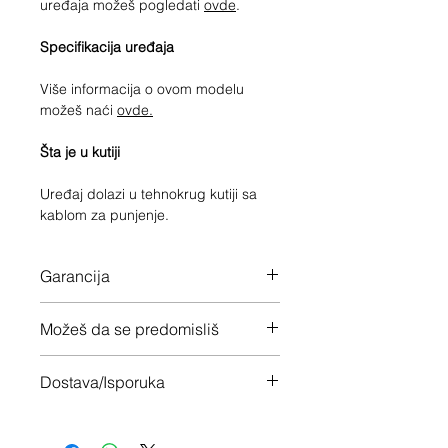
uređaja možeš pogledati
ovde
.
Specifikacija uređaja
Više informacija o ovom modelu
možeš naći
ovde.
Šta je u kutiji
Uređaj dolazi u tehnokrug kutiji sa
kablom za punjenje.
Garancija
Fabrička garancija važi do: 15/07/25
Možeš da se predomisliš
Imaš 14 dana da vratiš uređaj ukoliko
Dostava/Isporuka
nisi zadovoljan
Besplatno