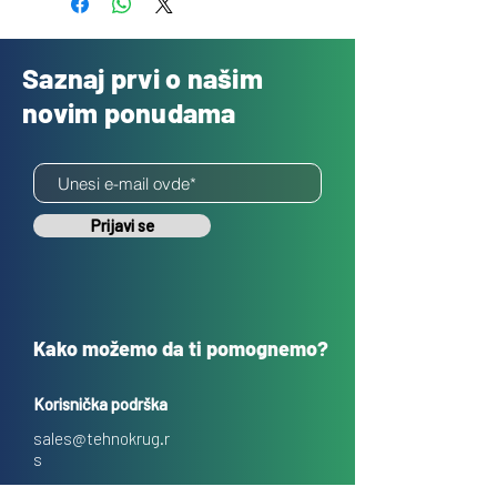
Saznaj prvi o našim
novim ponudama
Prijavi se
Kako možemo da ti pomognemo?
Korisnička podrška
sales@tehnokrug.r
s