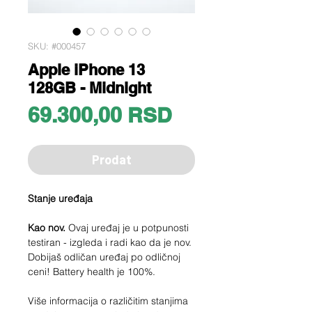
SKU: #000457
Apple iPhone 13
128GB - Midnight
Price
69.300,00 RSD
Prodat
Stanje uređaja
Kao nov.
Ovaj uređaj je u potpunosti
testiran - izgleda i radi kao da je nov.
Dobijaš odličan uređaj po odličnoj
ceni! Battery health je 100%.
Više informacija o različitim stanjima