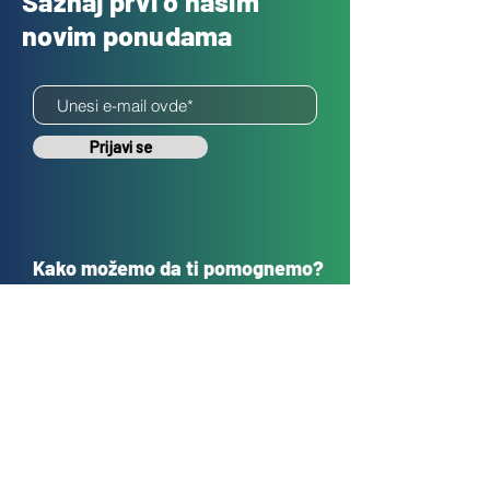
Saznaj prvi o našim
novim ponudama
Prijavi se
Kako možemo da ti pomognemo?
Korisnička podrška
sales@tehnokrug.r
s
Adresa za lično preuzimanje:
Kosovska 17 (ulaz iz Kondine),