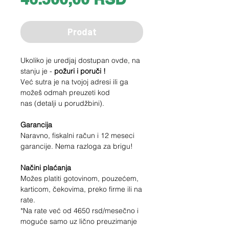
Prodat
Ukoliko je uredjaj dostupan ovde, na
stanju je -
požuri i poruči !
Već sutra je na tvojoj adresi ili ga
možeš odmah preuzeti kod
nas (detalji u porudžbini).
Garancija
Naravno, fiskalni račun i 12 meseci
garancije. Nema razloga za brigu!
Načini plaćanja
Možes platiti gotovinom, pouzećem,
karticom, čekovima, preko firme ili na
rate.
*Na rate već od
4650
rsd/mesečno i
moguće samo uz lično preuzimanje