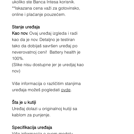
ukoliko ste Banca Intesa korisnik.
**Iskazana cena važi za gotovinsko,
online i plaćanje pouzećem.
Stanje uređaja
Kao nov.
Ovaj uređaj izgleda i radi
kao da je nov. Detaljno je testiran
tako da dobijaš savršen uređaj po
neverovatnoj ceni! Battery health je
100%.
(Slike nisu dostupne jer je uredjaj kao
nov)
Više informacija o različitim stanjima
uređaja možeš pogledati
ovde
.
Šta je u kutiji
Uređaj dolazi u originalnoj kutiji sa
kablom za punjenje.
Specifikacija uređaja
Više informacija o ovom modelu