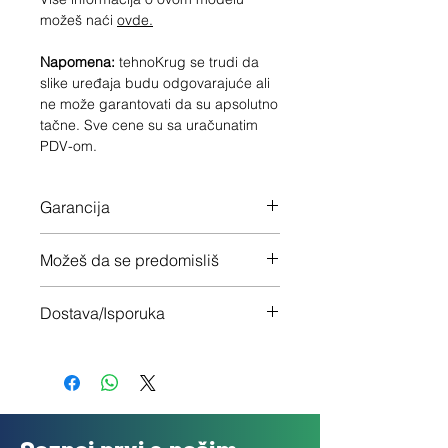
možeš naći
ovde.
Napomena:
tehnoKrug se trudi da
slike uređaja budu odgovarajuće ali
ne može garantovati da su apsolutno
tačne. Sve cene su sa uračunatim
PDV-om.
Garancija
12 meseci garancije na ceo uređaj
Možeš da se predomisliš
Imaš 14 dana da vratiš uređaj ukoliko
Dostava/Isporuka
nisi zadovoljan
Besplatno (Danas za sutra)