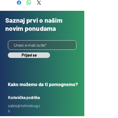
Saznaj prvi o našim
novim ponudama
Prijavi se
Kako možemo da ti pomognemo?
Korisnička podrška
sales@tehnokrug.r
s