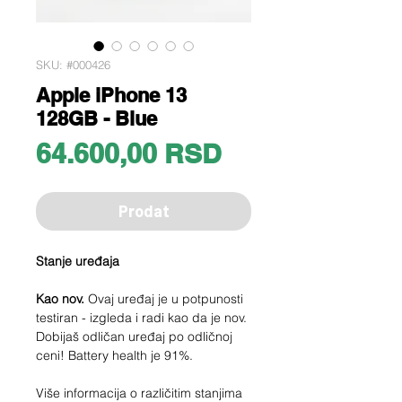
SKU: #000426
Apple iPhone 13
128GB - Blue
Price
64.600,00 RSD
Prodat
Stanje uređaja
Kao nov.
Ovaj uređaj je u potpunosti
testiran - izgleda i radi kao da je nov.
Dobijaš odličan uređaj po odličnoj
ceni! Battery health je 91%.
Više informacija o različitim stanjima