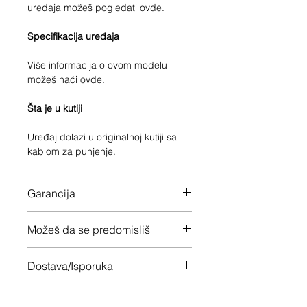
uređaja možeš pogledati
ovde
.
Specifikacija uređaja
Više informacija o ovom modelu
možeš naći
ovde.
Šta je u kutiji
Uređaj dolazi u originalnoj kutiji sa
kablom za punjenje.
Garancija
12 meseci garancije na ceo uređaj
Možeš da se predomisliš
Imaš 14 dana da vratiš uređaj ukoliko
Dostava/Isporuka
nisi zadovoljan
Besplatno