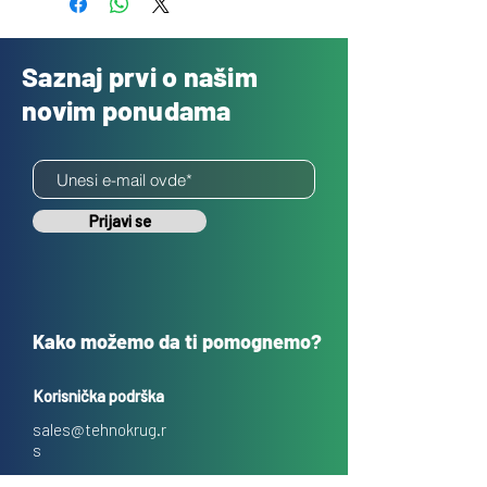
Saznaj prvi o našim
novim ponudama
Prijavi se
Kako možemo da ti pomognemo?
Korisnička podrška
sales@tehnokrug.r
s