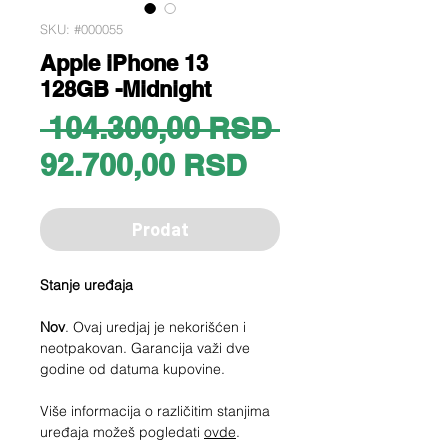
SKU: #000055
Apple iPhone 13
128GB -Midnight
Regular
 104.300,00 RSD 
Sale
Price
92.700,00 RSD
Price
Prodat
Stanje uređaja
Nov
. Ovaj uredjaj je nekorišćen i
neotpakovan. Garancija važi dve
godine od datuma kupovine.
Više informacija o različitim stanjima
uređaja možeš pogledati
ovde
.