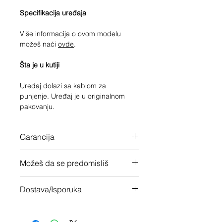
Specifikacija uređaja
Više informacija o ovom modelu
možeš naći
ovde
.
Šta je u kutiji
Uređaj dolazi sa kablom za
punjenje. Uređaj je u originalnom
pakovanju.
Garancija
24 meseci garancije na ceo uređaj
Možeš da se predomisliš
Imaš 14 dana da vratiš uređaj ukoliko
Dostava/Isporuka
nisi zadovoljan
Besplatno