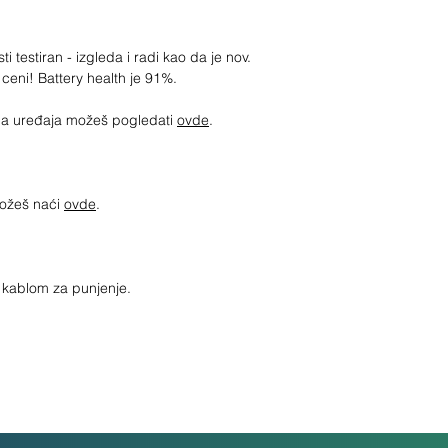
i testiran - izgleda i radi kao da je nov.
 ceni! Battery health je 91%.
jima uređaja možeš pogledati
ovde
.
možeš naći
ovde
.
a kablom za punjenje.