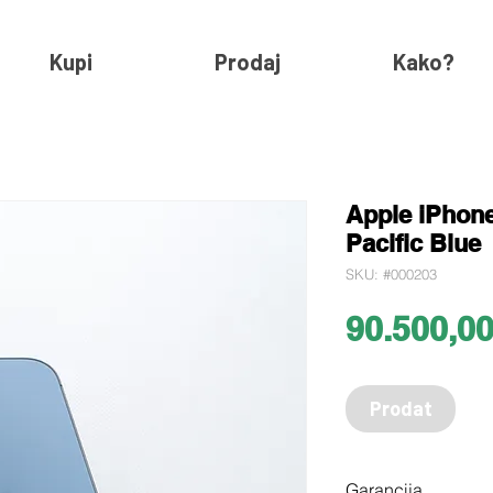
Kupi
Prodaj
Kako?
Apple iPhon
Pacific Blue
SKU: #000203
90.500,0
Prodat
Garancija