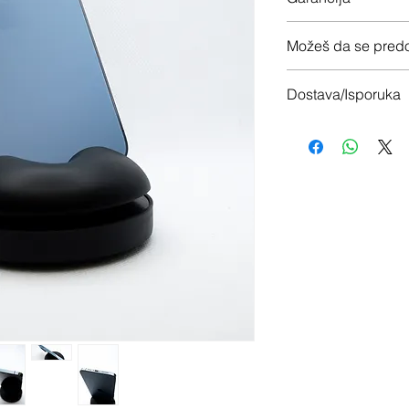
12 meseci garancije
Možeš da se predo
Imaš 14 dana da vrati
Dostava/Isporuka
Besplatno