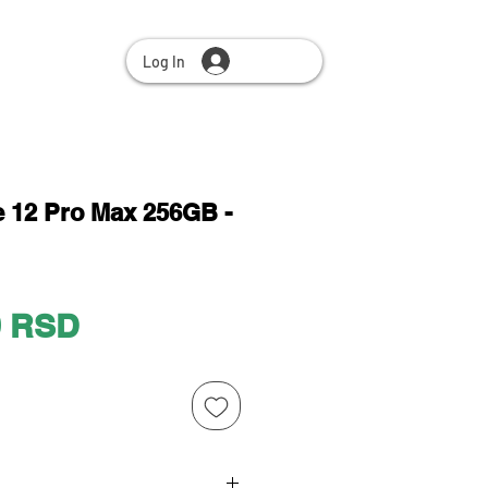
Log In
e 12 Pro Max 256GB -
Price
0 RSD