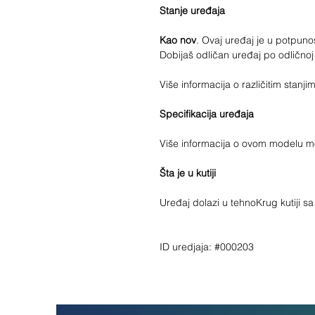
Stanje uređaja
Kao nov
. Ovaj uređaj je u potpunost
Dobijaš odličan uređaj po odličnoj
Više informacija o različitim stan
Specifikacija uređaja
Više informacija o ovom modelu 
Šta je u kutiji
Uređaj dolazi u tehnoKrug kutiji s
ID uredjaja: #000203