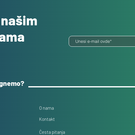
o našim
dama
ognemo?
O nama
Kontakt
Česta pitanja