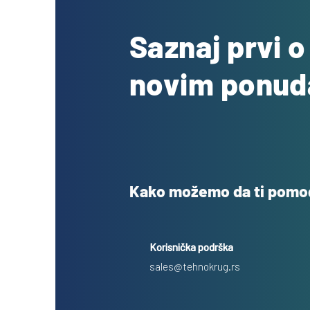
Saznaj prvi 
novim ponu
Kako možemo da ti pom
Korisnička podrška
sales@tehnokrug.rs