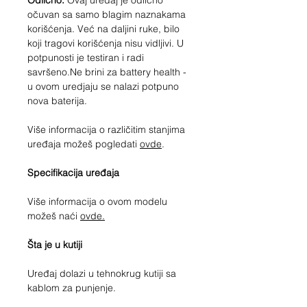
Odlično.
Ovaj uređaj je odlično
očuvan sa samo blagim naznakama
korišćenja. Već na daljini ruke, bilo
koji tragovi korišćenja nisu vidljivi. U
potpunosti je testiran i radi
savršeno.Ne brini za battery health -
u ovom uredjaju se nalazi potpuno
nova baterija.
Više informacija o različitim stanjima
uređaja možeš pogledati
ovde
.
Specifikacija uređaja
Više informacija o ovom modelu
možeš naći
ovde.
Šta je u kutiji
Uređaj dolazi u tehnokrug kutiji sa
kablom za punjenje.