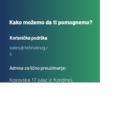
Kako možemo da ti pomognemo?
Korisnička podrška
sales@tehnokrug.r
s
Adresa za lično preuzimanje:
Kosovska 17 (ulaz iz Kondine),
Beograd, Srbija
O nama
Kontakt
Česta pitanja