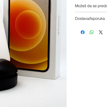
12 meseci garancije
Možeš da se predo
Imaš 14 dana da vrati
Dostava/Isporuka
Besplatno