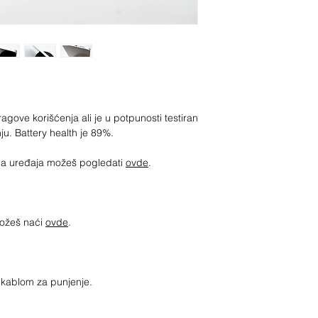
agove korišćenja ali je u potpunosti testiran
ju. Battery health je 89%.
jima uređaja možeš pogledati
ovde
.
možeš naći
ovde
.
sa kablom za punjenje.