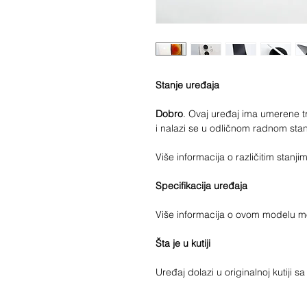
Stanje uređaja
Dobro
. Ovaj uređaj ima umerene tr
i nalazi se u odličnom radnom stan
Više informacija o različitim stan
Specifikacija uređaja
Više informacija o ovom modelu 
Šta je u kutiji
Uređaj dolazi u originalnoj kutiji 