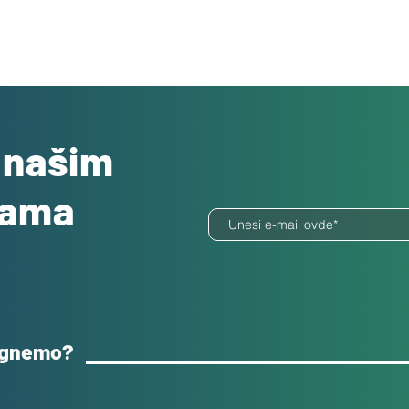
o našim
dama
ognemo?