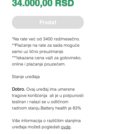
Price
34.000,00 RSD
Prodat
*Na rate već od 3400 rsd/mesečno.
**Plaćanje na rate za sada moguće
samo uz lično preuzimanje.
***Iskazana cena važi za gotovinsko,
online i plaćanje pouzećem.
Stanje uređaja
Dobro.
Ovaj uređaj ima umerene
tragove korišćenja ali je u potpunosti
testiran i nalazi se u odličnom
radnom stanju.Battery health je 83%
Više informacija o različitim stanjima
uređaja možeš pogledati
ovde
.