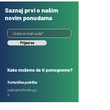
Saznaj prvi o našim
novim ponudama
Prijavi se
Kako možemo da ti pomognemo?
Korisnička podrška
sales@tehnokrug.r
s
Adresa za lično preuzimanje: