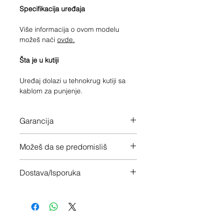
Specifikacija uređaja
Više informacija o ovom modelu
možeš naći
ovde.
Šta je u kutiji
Uređaj dolazi u tehnokrug kutiji sa
kablom za punjenje.
Garancija
12 meseci garancije na ceo uređaj
Možeš da se predomisliš
Imaš 14 dana da vratiš uređaj ukoliko
Dostava/Isporuka
nisi zadovoljan
Besplatno